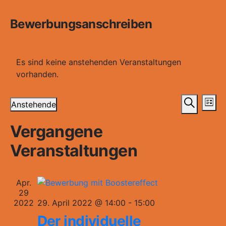
Bewerbungsanschreiben
Es sind keine anstehenden Veranstaltungen
vorhanden.
Veran
Ve
Anstehende
Liste
An
Suche
Datum
Such
Vergangene
wählen.
Na
und
Veranstaltungen
Ansic
Navig
Apr.
29
2022
29. April 2022 @ 14:00
-
15:00
Der individuelle