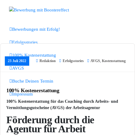
Zum
Inhalt
Bewerbungen mit Boostereffect
springen
Bewerbungen mit Erfolg!
Erfolgsstories
100% Kostenerstattung
23 Juli 2022
Redaktion
Erfolgsstories
AVGS
,
Kostenstattung
AVGS
Buche Deinen Termin
100% Kostenerstattung
Impressum
100% Kostenerstattung für das Coaching durch Arbeits- und
Vermittlungsgutscheine (AVGS) der Arbeitsagentur
Förderung durch die
Agentur für Arbeit