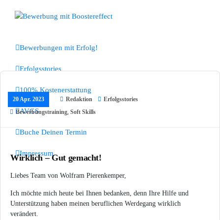
Zum
Inhalt
Bewerbungen mit Boostereffect
springen
Bewerbungen mit Erfolg!
Erfolgsstories
100% Kostenerstattung
20 Apr. 2023
Redaktion
Erfolgsstories
AVGS
Bewerbungstraining
,
Soft Skills
Buche Deinen Termin
Impressum
Wirklich – Gut gemacht!
Liebes Team von Wolfram Pierenkemper,
Ich möchte mich heute bei Ihnen bedanken, denn Ihre Hilfe und
Unterstützung haben meinen beruflichen Werdegang wirklich
verändert.