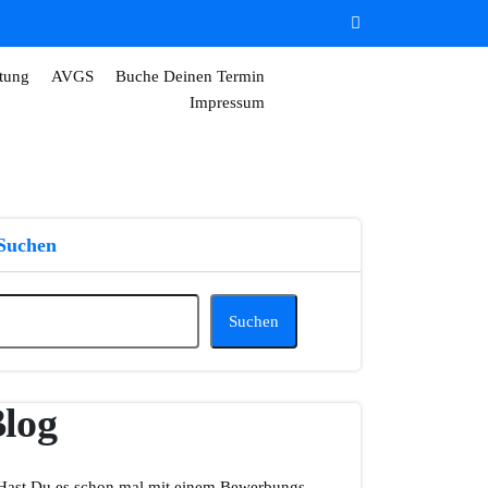
tung
AVGS
Buche Deinen Termin
Impressum
Suchen
Suchen
log
Hast Du es schon mal mit einem Bewerbungs-