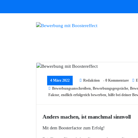
Zum
Inhalt
springen
Bewerbungen mit Boostereffect
4 März 2022
Redaktion
- 0 Kommentare
E
Bewerbungsanschreiben
,
Bewerbungsgespräche
,
Bewe
Faktor
,
endlich erfolgreich bewerben
,
hilfe bei deiner B
Anders machen, ist manchmal sinnvoll
Mit dem Boosterfactor zum Erfolg!