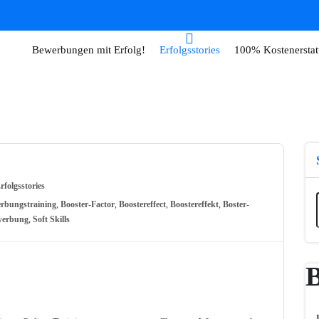
Bewerbungen mit Erfolg!
Erfolgsstories
100% Kostenerstat
rfolgsstories
rbungstraining
,
Booster-Factor
,
Boostereffect
,
Boostereffekt
,
Boster-
ewerbung
,
Soft Skills
B