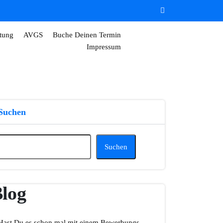
tung
AVGS
Buche Deinen Termin
Impressum
Suchen
Suchen
log
Hast Du es schon mal mit einem Bewerbungs-