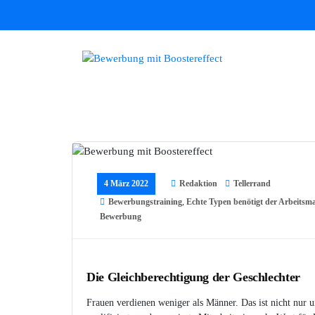
Zum
Inhalt
springen
Bewerbungen mit Boostereffect
4 März 2022
Redaktion
Tellerrand
Bewerbungstraining
,
Echte Typen benötigt der Arbeitsm
Bewerbung
Die Gleichberechtigung der Geschlechter
Frauen verdienen weniger als Männer. Das ist nicht nur un