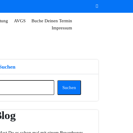
tung
AVGS
Buche Deinen Termin
Impressum
Suchen
Suchen
log
Hast Du es schon mal mit einem Bewerbungs-